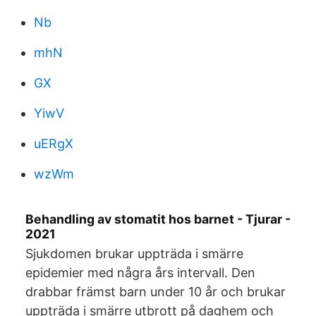
Nb
mhN
GX
YiwV
uERgX
wzWm
Behandling av stomatit hos barnet - Tjurar -
2021
Sjukdomen brukar uppträda i smärre
epidemier med några års intervall. Den
drabbar främst barn under 10 år och brukar
uppträda i smärre utbrott på daghem och